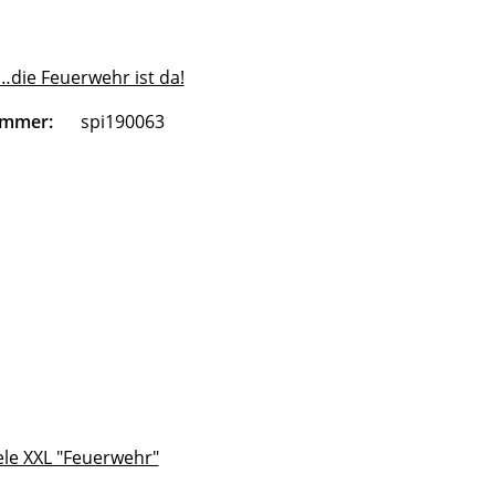
…die Feuerwehr ist da!
ummer:
spi190063
ele XXL "Feuerwehr"