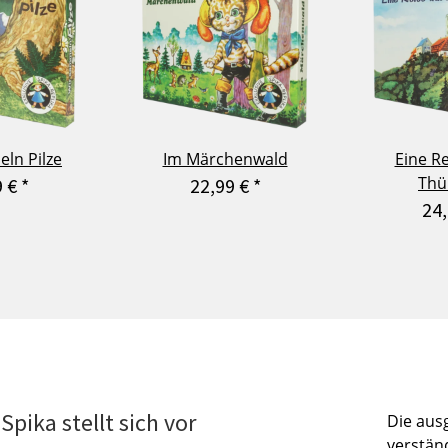
ln Pilze
Im Märchenwald
Eine R
Thü
9 €
*
22,99 €
*
24
Spika stellt sich vor
Die aus
verstän