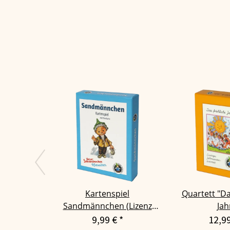
Kartenspiel
Quartett "Da
Sandmännchen (Lizenz
Jah
rbb)
9,99 €
*
12,9