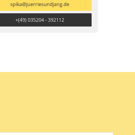
spika@juerriesundjang.de
+(49) 035204 - 392112