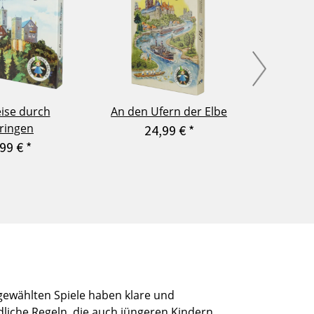
eise durch
An den Ufern der Elbe
Tatü-tat
ringen
24,99 €
*
,99 €
*
2
gewählten Spiele haben klare und
dliche Regeln, die auch jüngeren Kindern