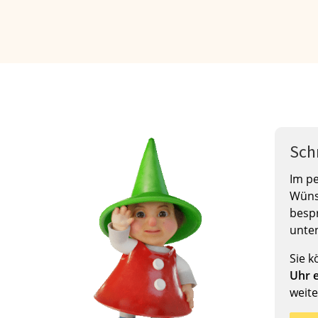
Sch
Im pe
Wüns
bespr
unte
Sie 
Uhr 
weite