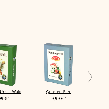
 Unser Wald
Quartett Pilze
Qua
Mär
99 €
*
9,99 €
*