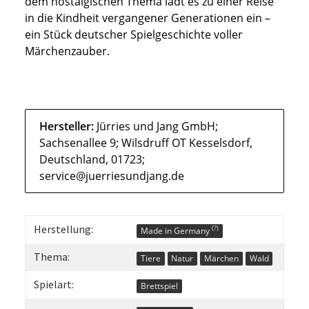
dem nostalgischen Thema lädt es zu einer Reise
in die Kindheit vergangener Generationen ein –
ein Stück deutscher Spielgeschichte voller
Märchenzauber.
Hersteller:
Jürries und Jang GmbH;
Sachsenallee 9; Wilsdruff OT Kesselsdorf,
Deutschland, 01723;
service@juerriesundjang.de
Herstellung:
(?)
Made in Germany
Thema:
Tiere
Natur
Märchen
Wald
Spielart:
Brettspiel