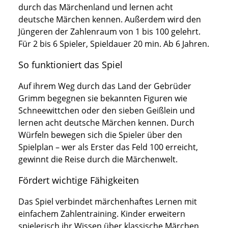
durch das Märchenland und lernen acht
deutsche Märchen kennen. Außerdem wird den
Jüngeren der Zahlenraum von 1 bis 100 gelehrt.
Für 2 bis 6 Spieler, Spieldauer 20 min. Ab 6 Jahren.
So funktioniert das Spiel
Auf ihrem Weg durch das Land der Gebrüder
Grimm begegnen sie bekannten Figuren wie
Schneewittchen oder den sieben Geißlein und
lernen acht deutsche Märchen kennen. Durch
Würfeln bewegen sich die Spieler über den
Spielplan – wer als Erster das Feld 100 erreicht,
gewinnt die Reise durch die Märchenwelt.
Fördert wichtige Fähigkeiten
Das Spiel verbindet märchenhaftes Lernen mit
einfachem Zahlentraining. Kinder erweitern
spielerisch ihr Wissen über klassische Märchen