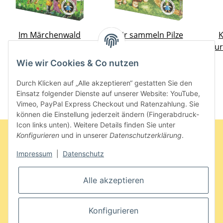
Im Märchenwald
Wir sammeln Pilze
K
dur
22,99 €
*
22,99 €
*
Wie wir Cookies & Co nutzen
Durch Klicken auf „Alle akzeptieren“ gestatten Sie den
Einsatz folgender Dienste auf unserer Website: YouTube,
Vimeo, PayPal Express Checkout und Ratenzahlung. Sie
können die Einstellung jederzeit ändern (Fingerabdruck-
Icon links unten). Weitere Details finden Sie unter
Konfigurieren
und in unserer
Datenschutzerklärung
.
Impressum
|
Datenschutz
Informationen
Bestellung widerrufen
Alle akzeptieren
Konfigurieren
Gesetzliche Informationen