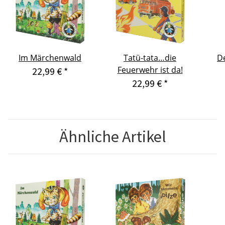
Im Märchenwald
Tatü-tata…die
D
Feuerwehr ist da!
22,99 €
*
22,99 €
*
Ähnliche Artikel