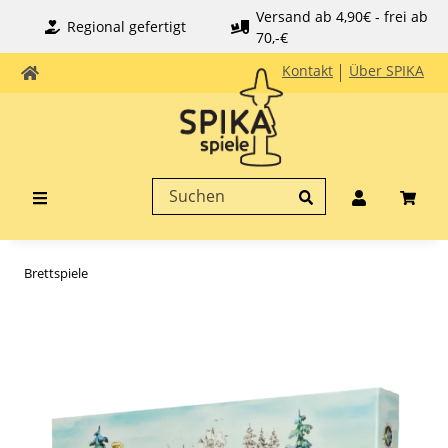
Versand ab 4,90€ - frei ab
Regional gefertigt
70,-€
Kontakt
Über SPIKA
Brettspiele