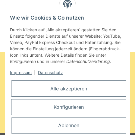
Artikel 1 - 1 von 1
Wie wir Cookies & Co nutzen
Durch Klicken auf „Alle akzeptieren“ gestatten Sie den
Einsatz folgender Dienste auf unserer Website: YouTube,
Vimeo, PayPal Express Checkout und Ratenzahlung. Sie
können die Einstellung jederzeit ändern (Fingerabdruck-
Icon links unten). Weitere Details finden Sie unter
Konfigurieren
und in unserer
Datenschutzerklärung
.
Impressum
|
Datenschutz
Informationen
Bestellung widerrufen
Alle akzeptieren
Konfigurieren
Gesetzliche Informationen
* Alle Preise inkl. gesetzlicher USt., zzgl.
Versand
Ablehnen